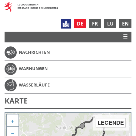
DE
FR
LU
EN
NACHRICHTEN
WARNUNGEN
WASSERLÄUFE
KARTE
+
LEGENDE
−