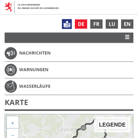
DE
FR
LU
EN
NACHRICHTEN
WARNUNGEN
WASSERLÄUFE
KARTE
+
LEGENDE
−