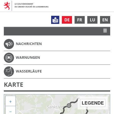
DE
FR
LU
EN
NACHRICHTEN
WARNUNGEN
WASSERLÄUFE
KARTE
+
LEGENDE
−