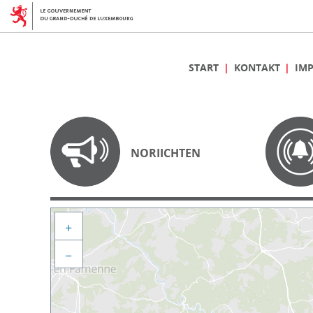
START
KONTAKT
IM
NORIICHTEN
+
−