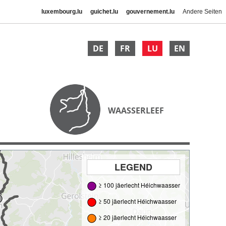
luxembourg.lu
guichet.lu
gouvernement.lu
Andere Seiten
DE
FR
LU
EN
WAASSERLEEF
LEGEND
≥ 100 jäerlecht Héichwaasser
≥ 50 jäerlecht Héichwaasser
≥ 20 jäerlecht Héichwaasser