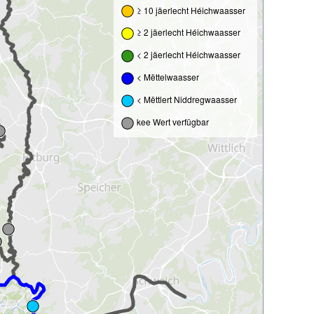
≥ 10 jäerlecht Héichwaasser
≥ 2 jäerlecht Héichwaasser
< 2 jäerlecht Héichwaasser
< Mëttelwaasser
< Mëttlert Niddregwaasser
kee Wert verfügbar