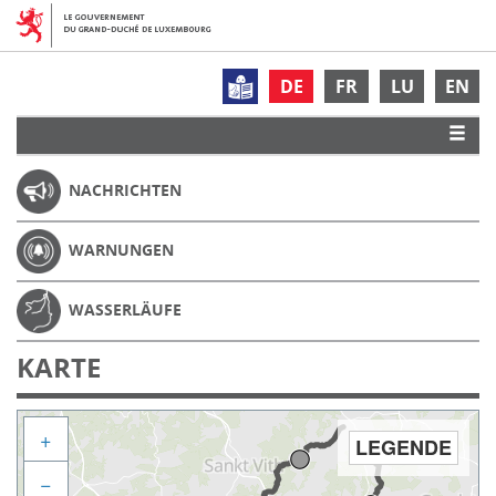
DE
FR
LU
EN
NACHRICHTEN
WARNUNGEN
WASSERLÄUFE
KARTE
+
LEGENDE
−