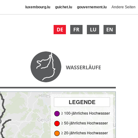
luxembourg.lu
guichet.lu
gouvernement.lu
Andere Seiten
DE
FR
LU
EN
WASSERLÄUFE
LEGENDE
≥ 100-jährliches Hochwasser
≥ 50-jährliches Hochwasser
≥ 20-jährliches Hochwasser