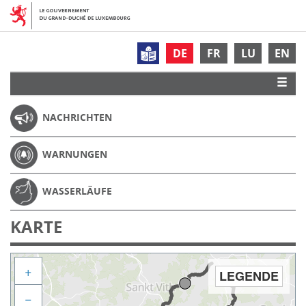
DE
FR
LU
EN
NACHRICHTEN
WARNUNGEN
WASSERLÄUFE
KARTE
+
LEGENDE
−