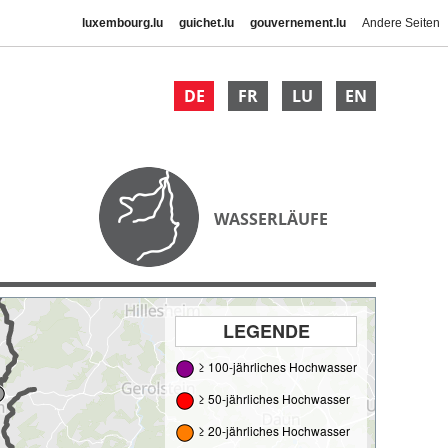
luxembourg.lu
guichet.lu
gouvernement.lu
Andere Seiten
DE
FR
LU
EN
WASSERLÄUFE
LEGENDE
≥ 100-jährliches Hochwasser
≥ 50-jährliches Hochwasser
≥ 20-jährliches Hochwasser