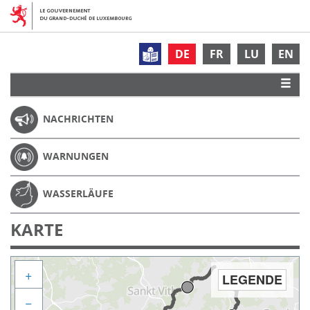
DE
FR
LU
EN
NACHRICHTEN
WARNUNGEN
WASSERLÄUFE
KARTE
+
LEGENDE
−