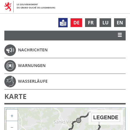
DE
FR
LU
EN
NACHRICHTEN
WARNUNGEN
WASSERLÄUFE
KARTE
+
LEGENDE
−