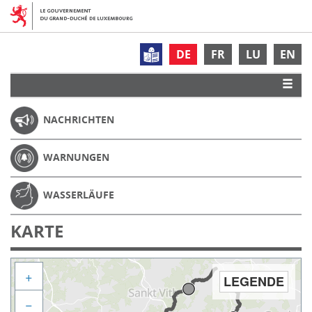
DE
FR
LU
EN
NACHRICHTEN
WARNUNGEN
WASSERLÄUFE
KARTE
+
LEGENDE
−