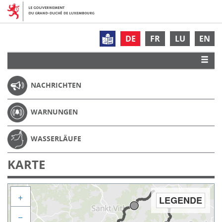
DE
FR
LU
EN
NACHRICHTEN
WARNUNGEN
WASSERLÄUFE
KARTE
+
LEGENDE
−