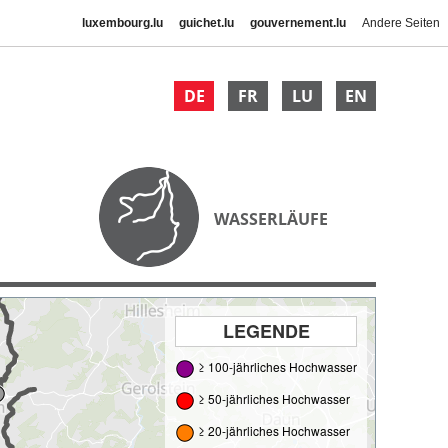
luxembourg.lu
guichet.lu
gouvernement.lu
Andere Seiten
DE
FR
LU
EN
WASSERLÄUFE
LEGENDE
≥ 100-jährliches Hochwasser
≥ 50-jährliches Hochwasser
≥ 20-jährliches Hochwasser