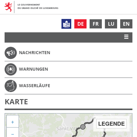
DE
FR
LU
EN
NACHRICHTEN
WARNUNGEN
WASSERLÄUFE
KARTE
+
LEGENDE
−