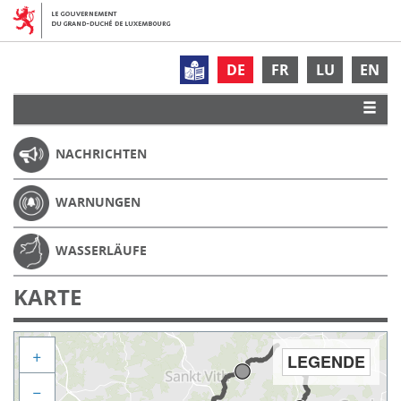
DE
FR
LU
EN
NACHRICHTEN
WARNUNGEN
WASSERLÄUFE
KARTE
+
LEGENDE
−