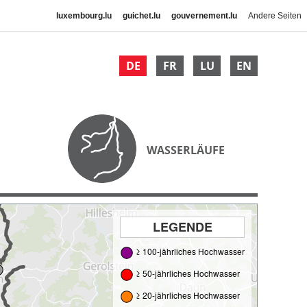
luxembourg.lu
guichet.lu
gouvernement.lu
Andere Seiten
DE
FR
LU
EN
WASSERLÄUFE
LEGENDE
≥ 100-jährliches Hochwasser
≥ 50-jährliches Hochwasser
≥ 20-jährliches Hochwasser