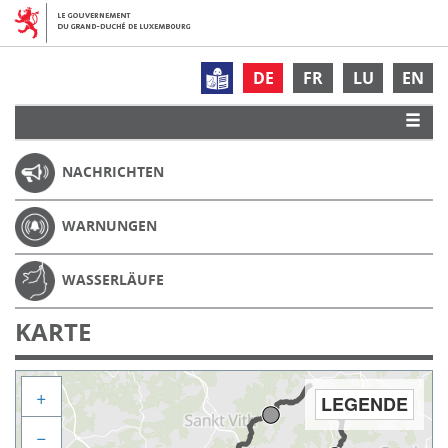
DE
FR
LU
EN
NACHRICHTEN
WARNUNGEN
WASSERLÄUFE
KARTE
+
LEGENDE
−