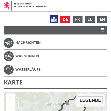
DE
FR
LU
EN
NACHRICHTEN
WARNUNGEN
WASSERLÄUFE
KARTE
+
LEGENDE
−