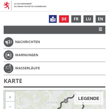
DE
FR
LU
EN
NACHRICHTEN
WARNUNGEN
WASSERLÄUFE
KARTE
+
LEGENDE
−