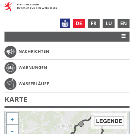
DE
FR
LU
EN
NACHRICHTEN
WARNUNGEN
WASSERLÄUFE
KARTE
+
LEGENDE
−