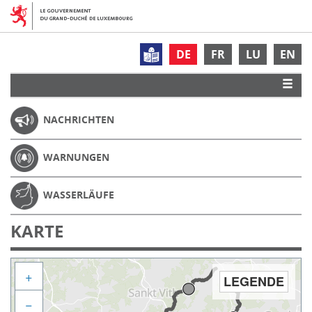
DE
FR
LU
EN
NACHRICHTEN
WARNUNGEN
WASSERLÄUFE
KARTE
+
LEGENDE
−