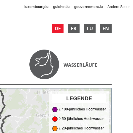
luxembourg.lu
guichet.lu
gouvernement.lu
Andere Seiten
DE
FR
LU
EN
WASSERLÄUFE
LEGENDE
≥ 100-jährliches Hochwasser
≥ 50-jährliches Hochwasser
≥ 20-jährliches Hochwasser