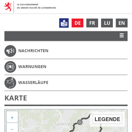
DE
FR
LU
EN
NACHRICHTEN
WARNUNGEN
WASSERLÄUFE
KARTE
+
LEGENDE
−