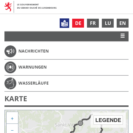
DE
FR
LU
EN
NACHRICHTEN
WARNUNGEN
WASSERLÄUFE
KARTE
+
LEGENDE
−