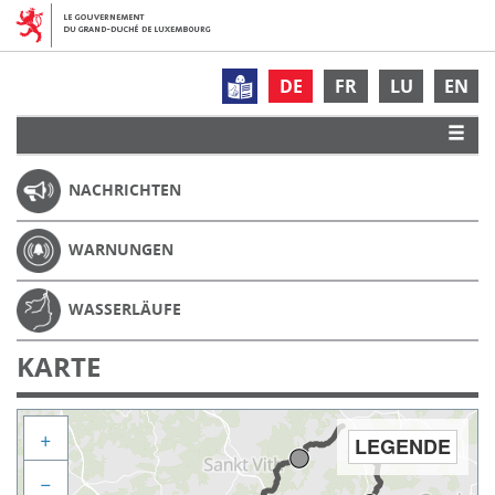
DE
FR
LU
EN
NACHRICHTEN
WARNUNGEN
WASSERLÄUFE
KARTE
+
LEGENDE
−