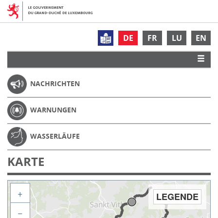
DE
FR
LU
EN
NACHRICHTEN
WARNUNGEN
WASSERLÄUFE
KARTE
+
LEGENDE
−