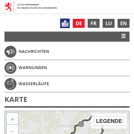
DE
FR
LU
EN
NACHRICHTEN
WARNUNGEN
WASSERLÄUFE
KARTE
+
LEGENDE
−