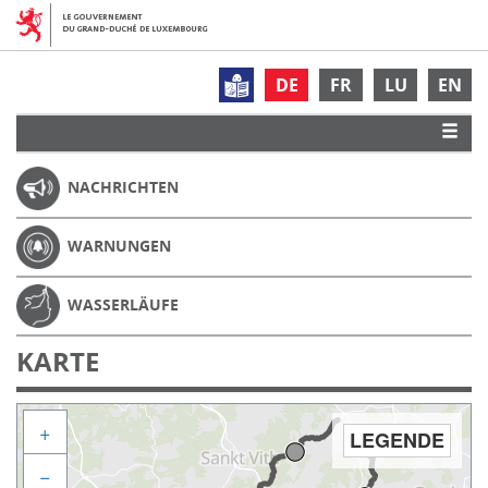
DE
FR
LU
EN
NACHRICHTEN
WARNUNGEN
WASSERLÄUFE
KARTE
+
LEGENDE
−