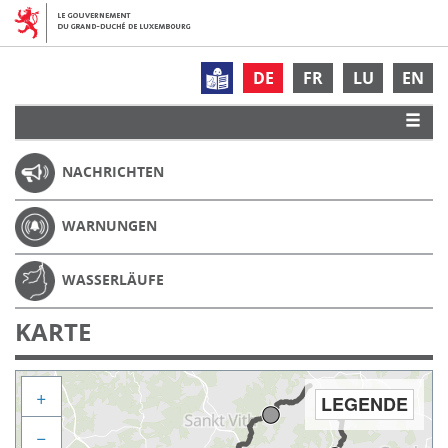
DE
FR
LU
EN
NACHRICHTEN
WARNUNGEN
WASSERLÄUFE
KARTE
+
LEGENDE
−