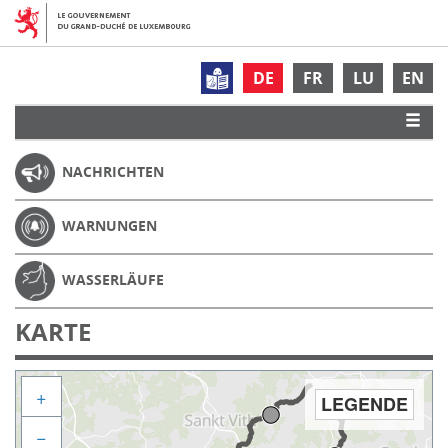
DE
FR
LU
EN
NACHRICHTEN
WARNUNGEN
WASSERLÄUFE
KARTE
+
LEGENDE
−