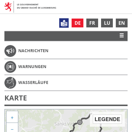
DE
FR
LU
EN
NACHRICHTEN
WARNUNGEN
WASSERLÄUFE
KARTE
+
LEGENDE
−