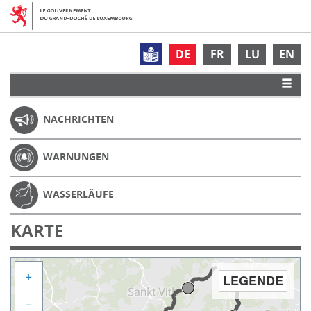
DE
FR
LU
EN
NACHRICHTEN
WARNUNGEN
WASSERLÄUFE
KARTE
+
LEGENDE
−