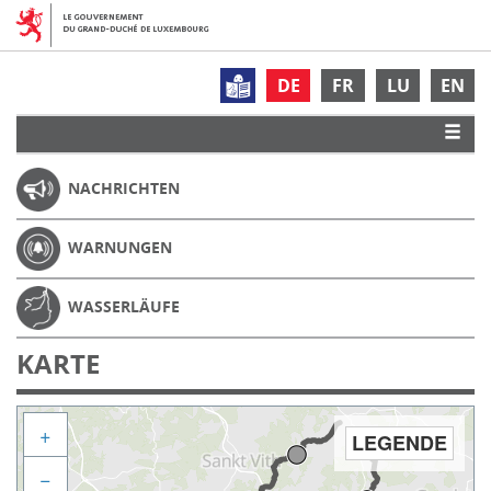
DE
FR
LU
EN
NACHRICHTEN
WARNUNGEN
WASSERLÄUFE
KARTE
+
LEGENDE
−