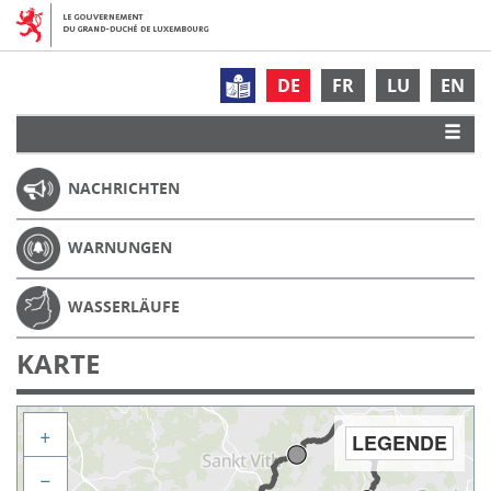
DE
FR
LU
EN
NACHRICHTEN
WARNUNGEN
WASSERLÄUFE
KARTE
+
LEGENDE
−