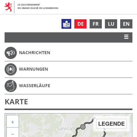
DE
FR
LU
EN
NACHRICHTEN
WARNUNGEN
WASSERLÄUFE
KARTE
+
LEGENDE
−