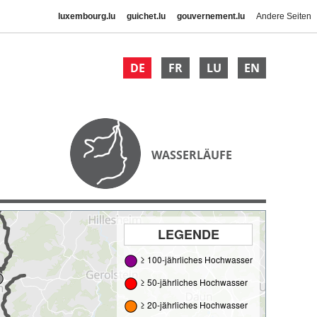
luxembourg.lu
guichet.lu
gouvernement.lu
Andere Seiten
DE
FR
LU
EN
WASSERLÄUFE
LEGENDE
≥ 100-jährliches Hochwasser
≥ 50-jährliches Hochwasser
≥ 20-jährliches Hochwasser