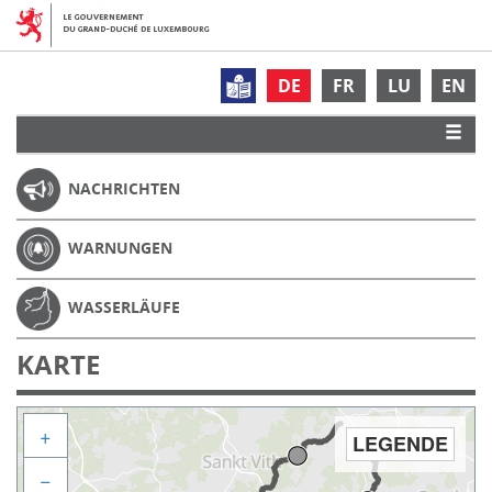
DE
FR
LU
EN
NACHRICHTEN
WARNUNGEN
WASSERLÄUFE
KARTE
+
LEGENDE
−