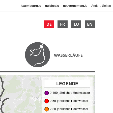
luxembourg.lu
guichet.lu
gouvernement.lu
Andere Seiten
DE
FR
LU
EN
WASSERLÄUFE
LEGENDE
≥ 100-jährliches Hochwasser
≥ 50-jährliches Hochwasser
≥ 20-jährliches Hochwasser