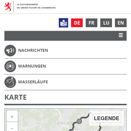
DE
FR
LU
EN
NACHRICHTEN
WARNUNGEN
WASSERLÄUFE
KARTE
+
LEGENDE
−