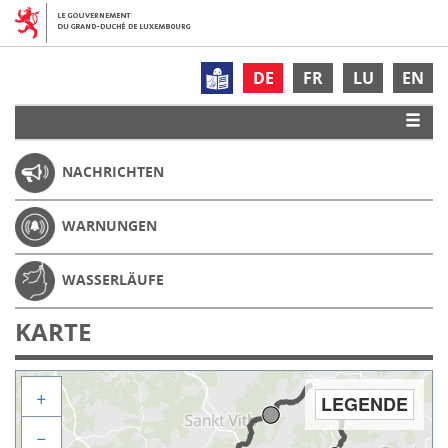
DE
FR
LU
EN
NACHRICHTEN
WARNUNGEN
WASSERLÄUFE
KARTE
+
LEGENDE
−