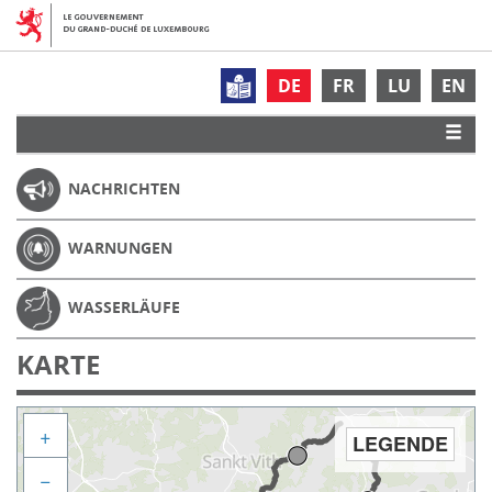
DE
FR
LU
EN
NACHRICHTEN
WARNUNGEN
WASSERLÄUFE
KARTE
+
LEGENDE
−