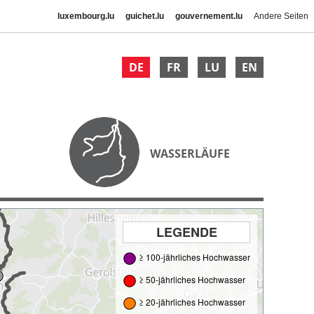
luxembourg.lu
guichet.lu
gouvernement.lu
Andere Seiten
DE
FR
LU
EN
WASSERLÄUFE
LEGENDE
≥ 100-jährliches Hochwasser
≥ 50-jährliches Hochwasser
≥ 20-jährliches Hochwasser