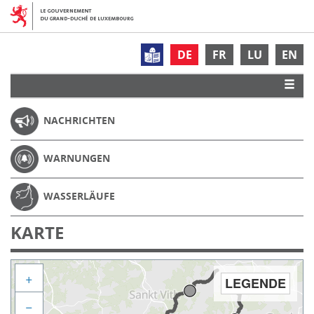
DE
FR
LU
EN
NACHRICHTEN
WARNUNGEN
WASSERLÄUFE
KARTE
+
LEGENDE
−