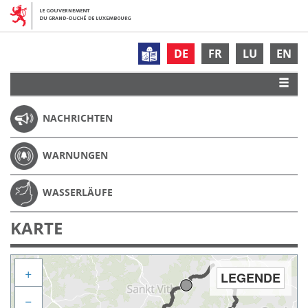
DE
FR
LU
EN
NACHRICHTEN
WARNUNGEN
WASSERLÄUFE
KARTE
+
LEGENDE
−