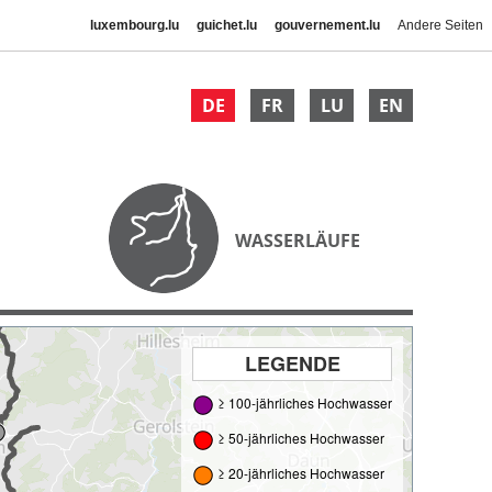
luxembourg.lu
guichet.lu
gouvernement.lu
Andere Seiten
DE
FR
LU
EN
WASSERLÄUFE
LEGENDE
≥ 100-jährliches Hochwasser
≥ 50-jährliches Hochwasser
≥ 20-jährliches Hochwasser