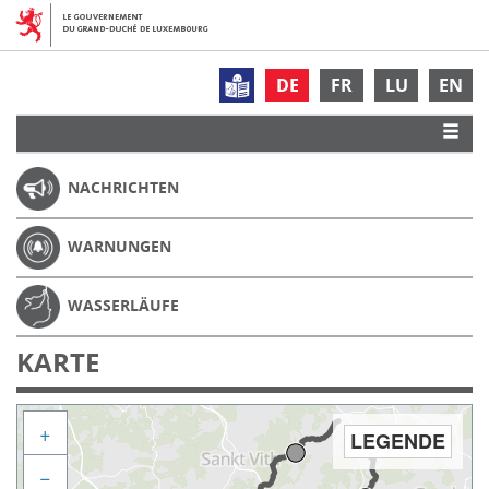
DE
FR
LU
EN
NACHRICHTEN
WARNUNGEN
WASSERLÄUFE
KARTE
+
LEGENDE
−