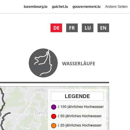
luxembourg.lu
guichet.lu
gouvernement.lu
Andere Seiten
DE
FR
LU
EN
WASSERLÄUFE
LEGENDE
≥ 100-jährliches Hochwasser
≥ 50-jährliches Hochwasser
≥ 20-jährliches Hochwasser