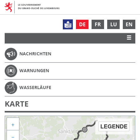
DE
FR
LU
EN
NACHRICHTEN
WARNUNGEN
WASSERLÄUFE
KARTE
+
LEGENDE
−