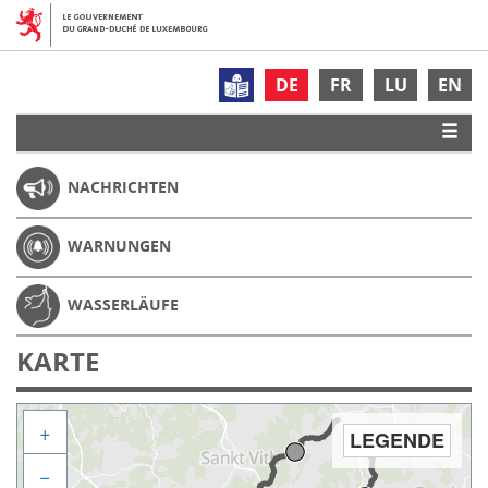
DE
FR
LU
EN
NACHRICHTEN
WARNUNGEN
WASSERLÄUFE
KARTE
+
LEGENDE
−