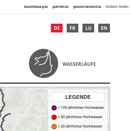
luxembourg.lu
guichet.lu
gouvernement.lu
Andere Seiten
DE
FR
LU
EN
WASSERLÄUFE
LEGENDE
≥ 100-jährliches Hochwasser
≥ 50-jährliches Hochwasser
≥ 20-jährliches Hochwasser